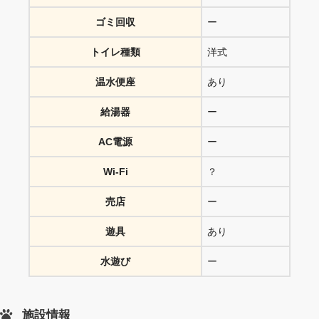
ゴミ回収
ー
トイレ種類
洋式
温水便座
あり
給湯器
ー
AC電源
ー
Wi-Fi
？
売店
ー
遊具
あり
水遊び
ー
施設情報