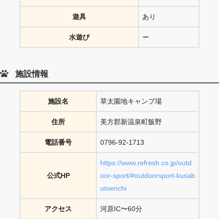
遊具
あり
水遊び
ー
施設情報
施設名
草太園地キャンプ場
住所
美方郡新温泉町飯野
電話番号
0796-92-1713
https://www.refresh.co.jp/outd
公式HP
oor-sport/#outdoorsport-kusab
utoenchi
アクセス
河原IC〜60分