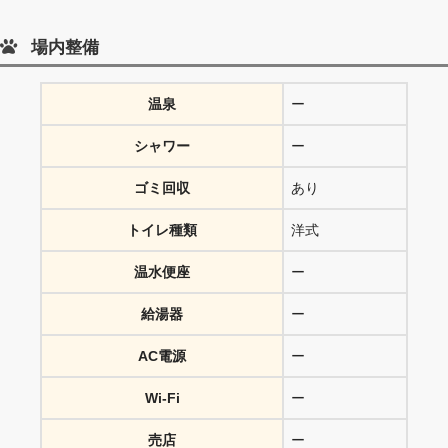
場内整備
温泉
ー
シャワー
ー
ゴミ回収
あり
トイレ種類
洋式
温水便座
ー
給湯器
ー
AC電源
ー
Wi-Fi
ー
売店
ー