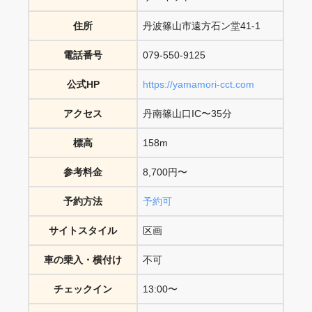
住所
丹波篠山市遠方石ン堂41-1
電話番号
079-550-9125
公式HP
https://yamamori-cct.com
アクセス
丹南篠山口IC〜35分
標高
158m
参考料金
8,700円〜
予約方法
予約可
サイトスタイル
区画
車の乗入・横付け
不可
チェックイン
13:00〜