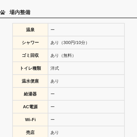
場内整備
温泉
ー
シャワー
あり（300円/10分）
ゴミ回収
あり（無料）
トイレ種類
洋式
温水便座
あり
給湯器
ー
AC電源
ー
Wi-Fi
ー
売店
あり