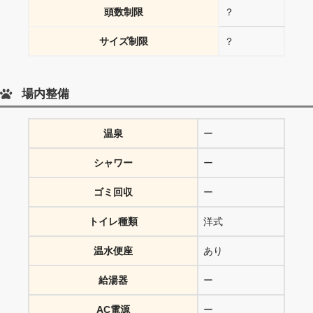
頭数制限
？
サイズ制限
？
場内整備
温泉
ー
シャワー
ー
ゴミ回収
ー
トイレ種類
洋式
温水便座
あり
給湯器
ー
AC電源
ー