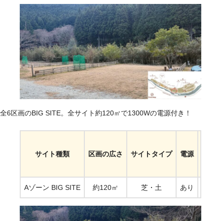
全6区画のBIG SITE。全サイト約120㎡で1300Wの電源付き！
サイト種類
区画の広さ
サイトタイプ
電源
通常
Aゾーン BIG SITE
約120㎡
芝・土
あり
1区画