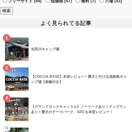
フリーサイト (54)
低価格 (47)
無料 (7)
穴場 (43)
よく見られてる記事
1
矢田川キャンプ場
2
【COCCIA BASE】本音レビュー！愛犬と行ける淡路島キャ
ンプ場【画像付き】
3
【グランドロックキャッスル】ノーリードあり！ドッグラン
あり！愛犬のテーマパーク、GRCを本音レビュー！
4