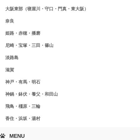
大阪東部（寝屋川・守口・門真・東大阪）
奈良
姫路・赤穂・播磨
尼崎・宝塚・三田・篠山
淡路島
滋賀
神戸・有馬・明石
神鍋・鉢伏・養父・和田山
飛鳥・橿原・三輪
香住・浜坂・湯村
MENU