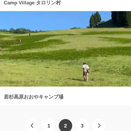
Camp Village タロリン村
若杉高原おおやキャンプ場
1
2
3