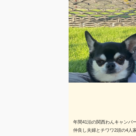
年間41泊の関西わんキャンパ
仲良し夫婦とチワワ2頭の4人