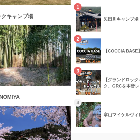
1
ークキャンプ場
矢田川キャンプ場
2
【COCCIA B
3
【グランドロック
ク、GRCを本音
INOMIYA
4
寒山マイケルヴィ